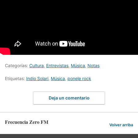
Categorías:
Cultura
,
Entrevistas
,
Música
,
Notas
Etiquetas:
Indio Solari
,
Música
,
ponele rock
Deja un comentario
Frecuencia Zero FM
Volver arriba