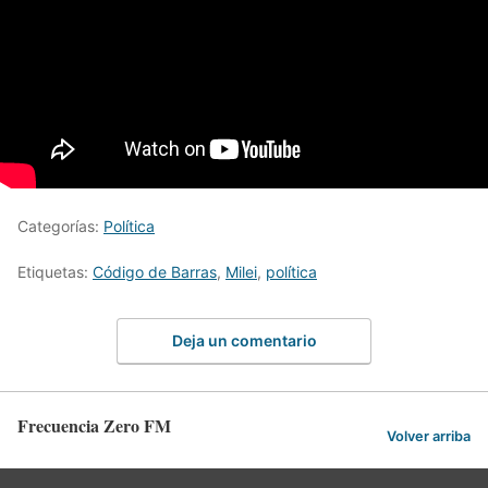
Categorías:
Política
Etiquetas:
Código de Barras
,
Milei
,
política
Deja un comentario
Frecuencia Zero FM
Volver arriba