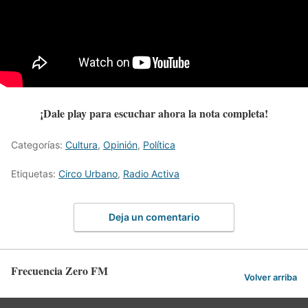
¡Dale play para escuchar ahora la nota completa!
Categorías:
Cultura
,
Opinión
,
Política
Etiquetas:
Circo Urbano
,
Radio Activa
Deja un comentario
Frecuencia Zero FM
Volver arriba