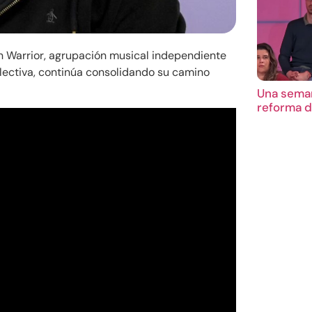
en Warrior, agrupación musical independiente
lectiva, continúa consolidando su camino
Una seman
reforma d