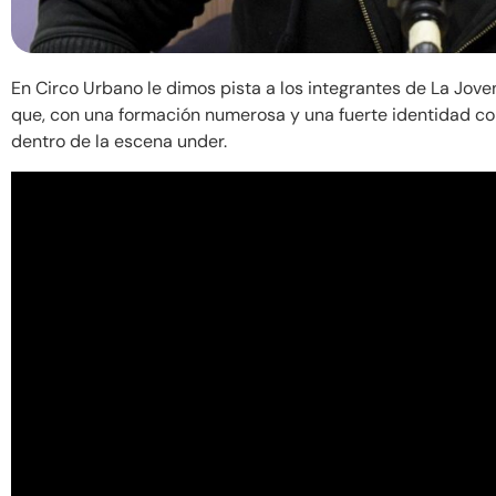
En Circo Urbano le dimos pista a los integrantes de La Jov
que, con una formación numerosa y una fuerte identidad co
dentro de la escena under.