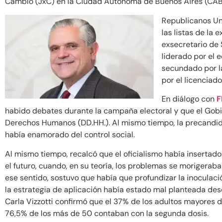
Cambio (JxC) en la Ciudad Autónoma de Buenos Aires (CA
Republicanos Un
las listas de la
exsecretario de 
liderado por el
secundado por l
por el licenciad
En diálogo con
F
habido debates durante la campaña electoral y que el Gobie
Derechos Humanos (DD.HH.). Al mismo tiempo, la precandida
había enamorado del control social.
Al mismo tiempo, recalcó que el oficialismo había insertad
el futuro, cuando, en su teoría, los problemas se moriger
ese sentido, sostuvo que había que profundizar la inoculac
la estrategia de aplicación había estado mal planteada desde
Carla Vizzotti confirmó que el 37% de los adultos mayores 
76,5% de los más de 50 contaban con la segunda dosis.