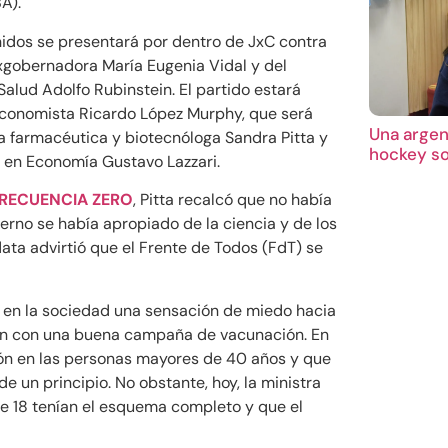
BA).
idos se presentará por dentro de JxC contra
 exgobernadora María Eugenia Vidal y del
Salud Adolfo Rubinstein. El partido estará
 economista Ricardo López Murphy, que será
Una argent
a farmacéutica y biotecnóloga Sandra Pitta y
hockey so
o en Economía Gustavo Lazzari.
RECUENCIA ZERO
, Pitta recalcó que no había
rno se había apropiado de la ciencia y de los
ta advirtió que el Frente de Todos (FdT) se
o en la sociedad una sensación de miedo hacia
aban con una buena campaña de vacunación. En
ión en las personas mayores de 40 años y que
 un principio. No obstante, hoy, la ministra
de 18 tenían el esquema completo y que el