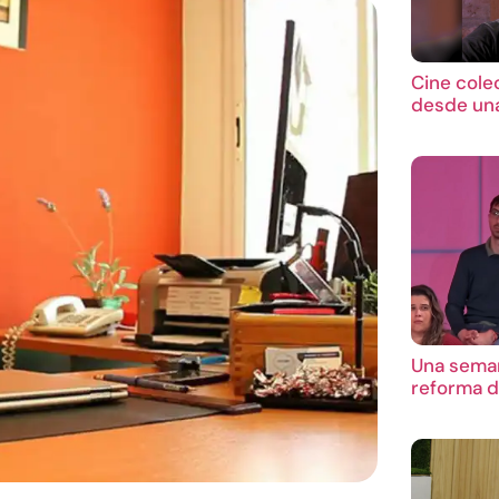
Cine cole
desde una
Una seman
reforma d