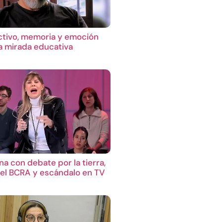
ctivo, memoria y emoción
 mirada educativa
a con debate por la tierra,
el BCRA y escándalo en TV