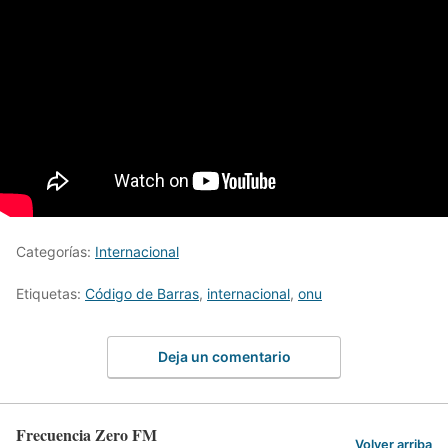
Categorías:
Internacional
Etiquetas:
Código de Barras
,
internacional
,
onu
Deja un comentario
Frecuencia Zero FM
Volver arriba