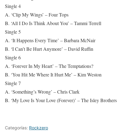
Single 4
A. ‘Clip My Wings’ – Four Tops
B. ‘All I Do Is Think About You’ – Tammi Terrell
Single 5
A. ‘It Happens Every Time’ – Barbara McNair
B. ‘I Can’t Be Hurt Anymore’ – David Ruffin
Single 6
A. ‘Forever In My Heart’ – The Temptations?
B. ‘You Hit Me Where It Hurt Me’ – Kim Weston
Single 7
A. ‘Something’s Wrong’ – Chris Clark
B. ‘My Love Is Your Love (Forever)’ – The Isley Brothers
Categorías:
Rockzero