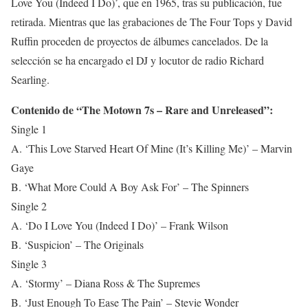
Love You (Indeed I Do)’, que en 1965, tras su publicación, fue
retirada. Mientras que las grabaciones de The Four Tops y David
Ruffin proceden de proyectos de álbumes cancelados. De la
selección se ha encargado el DJ y locutor de radio Richard
Searling.
Contenido de “The Motown 7s – Rare and Unreleased”:
Single 1
A. ‘This Love Starved Heart Of Mine (It’s Killing Me)’ – Marvin
Gaye
B. ‘What More Could A Boy Ask For’ – The Spinners
Single 2
A. ‘Do I Love You (Indeed I Do)’ – Frank Wilson
B. ‘Suspicion’ – The Originals
Single 3
A. ‘Stormy’ – Diana Ross & The Supremes
B. ‘Just Enough To Ease The Pain’ – Stevie Wonder