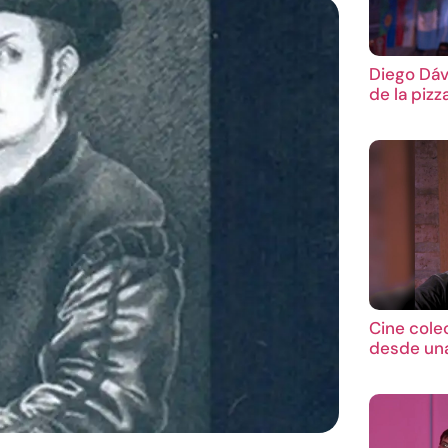
Diego Dáv
de la pizz
Cine cole
desde una