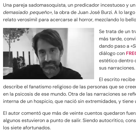
Una pareja sadomasoquista, un predicador incestuoso y un f
demasiado pequeño»
, la obra de Juan José Burzi. A lo larg
relato verosímil para acercarse al horror, mezclando lo bell
Se trata de un t
más tarde, convi
dando paso a
«S
diálogo con
FRE
estético dentro 
sus narraciones
El escrito recib
describe el fanatismo religioso de las personas que se cre
en la psicosis de ese mundo. Otra de las narraciones se re
interna de un hospicio, que nació sin extremidades, y tiene
El autor comentó que más de veinte cuentos quedaron fuera 
algunos estuvieron a punto de salir. Siendo autocrítico, co
los siete afortunados.