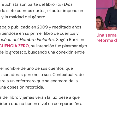
etichista son parte del libro
«Un Dios
o de siete cuentos cortos, el autor impone un
o y la maldad del género.
rabajo publicado en 2009 y reeditado años
rtiéndose en su primer libro de cuentos y
Una seman
ueños del Hombre Elefante»
. Según Burzi en
reforma d
CUENCIA ZERO
, su intención fue plasmar algo
de lo grotesco, buscando una conexión entre
.
e el nombre de uno de sus cuentos, que
en sanadoras pero no lo son. Contextualizado
fiere a un enfermero que se enamora de la
 una obsesión retorcida.
del libro y jamás verán la luz, pese a que
nsidera que no tienen nivel en comparación a