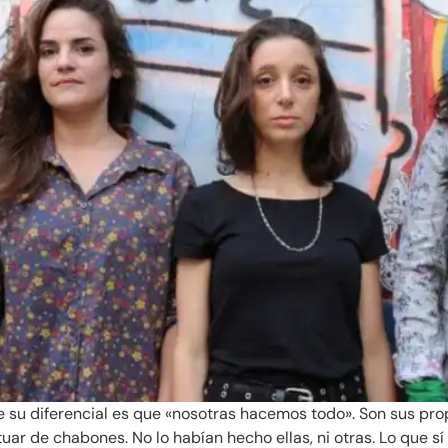
su diferencial es que «nosotras hacemos todo». Son sus prop
uar de chabones. No lo habían hecho ellas, ni otras. Lo que s