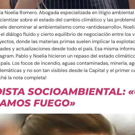
 Noelia Romero. Abogada especializada en litigio ambiental q
entizar sobre el estado del cambio climático y las problemát
se suele denominar al ambientalismo como «antidesarrollo», Noel
o el diálogo fluido y cierto equilibrio de negociación entre l
ectos, donde las materias primas suelen implicar la explotac
des y actualizaciones desde todo el país. Esa misma inform
tagram. Pablo y Noelia hicieron un repaso del estado climátic
 país. Los focos de incendio, aguas contaminadas, minería, a
lemáticas y no son tan visibles desde la Capital y el primer 
chá la nota completa!
DISTA SOCIOAMBIENTAL: 
DAMOS FUEGO»