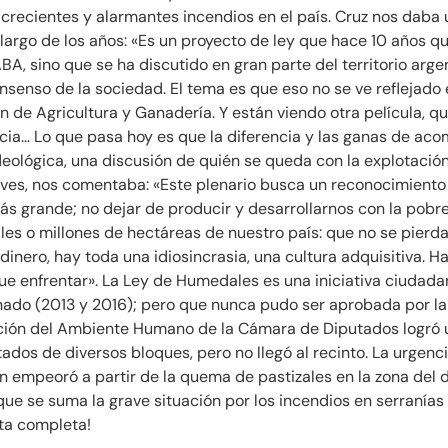
 crecientes y alarmantes incendios en el país. Cruz nos daba 
largo de los años: «Es un proyecto de ley que hace 10 años qu
A, sino que se ha discutido en gran parte del territorio arge
senso de la sociedad. El tema es que eso no se ve reflejado e
ón de Agricultura y Ganadería. Y están viendo otra película, 
ncia… Lo que pasa hoy es que la diferencia y las ganas de ac
deológica, una discusión de quién se queda con la explotación
ueves, nos comentaba: «Este plenario busca un reconocimiento
 grande; no dejar de producir y desarrollarnos con la pobr
es o millones de hectáreas de nuestro país: que no se pierda
ero, hay toda una idiosincrasia, una cultura adquisitiva. Hay
ue enfrentar». La Ley de Humedales es una iniciativa ciudad
nado (2013 y 2016); pero que nunca pudo ser aprobada por l
ción del Ambiente Humano de la Cámara de Diputados logró u
putados de diversos bloques, pero no llegó al recinto. La urg
ión empeoró a partir de la quema de pastizales en la zona del
que se suma la grave situación por los incendios en serranías 
ota completa!