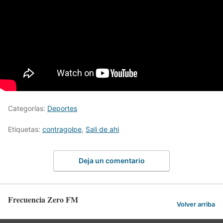
Categorías:
Deportes
Etiquetas:
contragolpe
,
Sali de ahi
Deja un comentario
Frecuencia Zero FM
Volver arriba