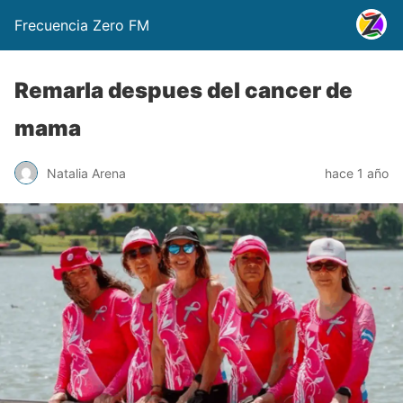
Frecuencia Zero FM
Remarla despues del cancer de
mama
Natalia Arena
hace 1 año