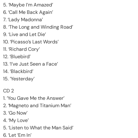
5. ‘Maybe I’m Amazed’
6. ‘Call Me Back Again’
7. ‘Lady Madonna’
8. ‘The Long and Winding Road’
9. ‘Live and Let Die’
10. ‘Picasso’s Last Words’
11. ‘Richard Cory’
12. ‘Bluebird’
13. ‘I’ve Just Seen a Face’
14. ‘Blackbird’
15. ‘Yesterday’
CD 2
1. ‘You Gave Me the Answer’
2. ‘Magneto and Titanium Man’
3. ‘Go Now’
4. ‘My Love’
5. ‘Listen to What the Man Said’
6. ‘Let ‘Em In’