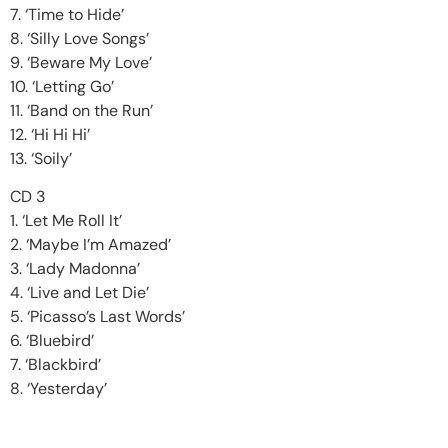
7. ‘Time to Hide’
8. ‘Silly Love Songs’
9. ‘Beware My Love’
10. ‘Letting Go’
11. ‘Band on the Run’
12. ‘Hi Hi Hi’
13. ‘Soily’
CD 3
1. ‘Let Me Roll It’
2. ‘Maybe I’m Amazed’
3. ‘Lady Madonna’
4. ‘Live and Let Die’
5. ‘Picasso’s Last Words’
6. ‘Bluebird’
7. ‘Blackbird’
8. ‘Yesterday’