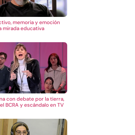
ctivo, memoria y emoción
 mirada educativa
a con debate por la tierra,
el BCRA y escándalo en TV