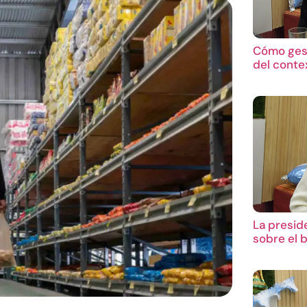
Cómo gest
del conte
La presid
sobre el 