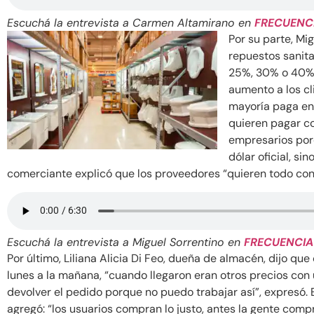
Escuchá la entrevista a Carmen Altamirano en
FRECUENC
Por su parte, Mi
repuestos sanit
25%, 30% o 40% en
aumento a los cl
mayoría paga en 
quieren pagar c
empresarios porq
dólar oficial, si
comerciante explicó que los proveedores “quieren todo con
Escuchá la entrevista a Miguel Sorrentino en
FRECUENCIA
Por último, Liliana Alicia Di Feo, dueña de almacén, dijo qu
lunes a la mañana, “cuando llegaron eran otros precios co
devolver el pedido porque no puedo trabajar así”, expresó.
agregó: “los usuarios compran lo justo, antes la gente comp