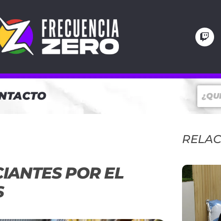
NTACTO
RELA
IANTES POR EL
S