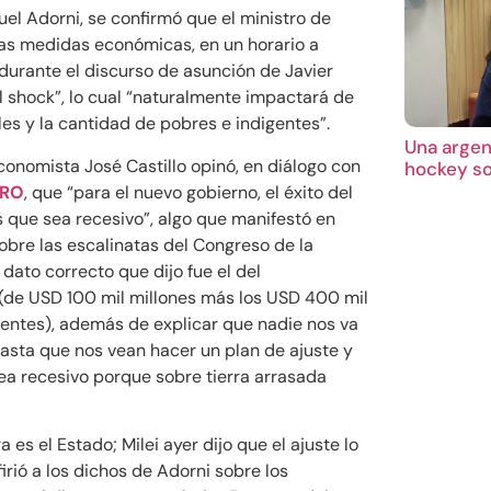
el Adorni, se confirmó que el ministro de
as medidas económicas, en un horario a
durante el discurso de asunción de Javier
el shock”, lo cual “naturalmente impactará de
les y la cantidad de pobres e indigentes”.
Una argent
economista José Castillo opinó, en diálogo con
hockey so
ERO
, que “para el nuevo gobierno, el éxito del
s que sea recesivo”, algo que manifestó en
obre las escalinatas del Congreso de la
 dato correcto que dijo fue el del
de USD 100 mil millones más los USD 400 mil
tentes), además de explicar que nadie nos va
hasta que nos vean hacer un plan de ajuste y
ea recesivo porque sobre tierra arrasada
es el Estado; Milei ayer dijo que el ajuste lo
firió a los dichos de Adorni sobre los