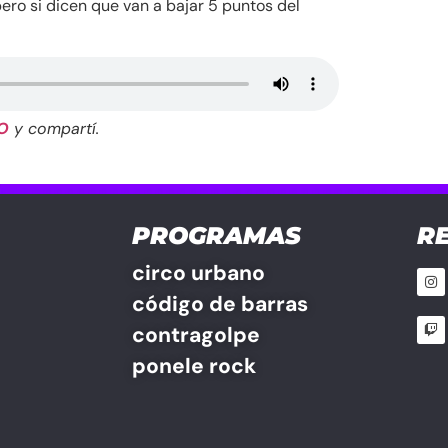
ero si dicen que van a bajar 5 puntos del
O
y compartí.
PROGRAMAS
R
circo urbano
código de barras
contragolpe
ponele rock