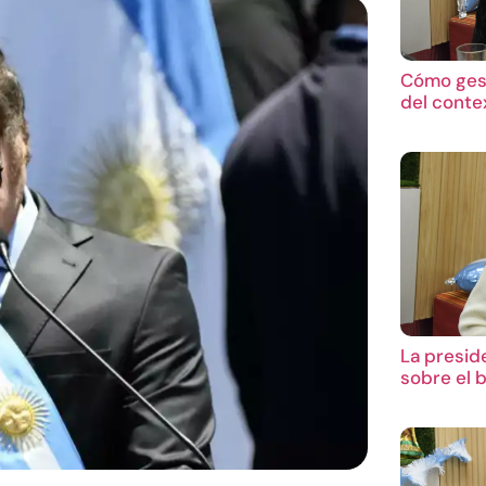
Cómo gest
del conte
La presid
sobre el 