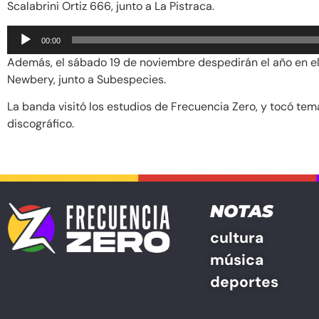
Scalabrini Ortiz 666, junto a La Pistraca.
Reproductor
00:00
de
Además, el sábado 19 de noviembre despedirán el año en e
audio
Newbery, junto a Subespecies.
La banda visitó los estudios de Frecuencia Zero, y tocó te
discográfico.
NOTAS
cultura
música
deportes