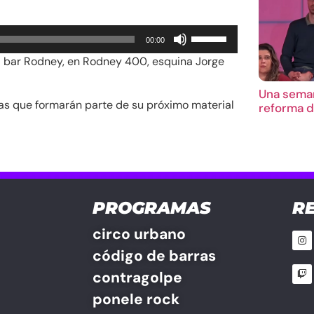
Utiliza
00:00
las
l bar Rodney, en Rodney 400, esquina Jorge
teclas
de
Una seman
flecha
mas que formarán parte de su próximo material
reforma d
arriba/abajo
para
aumentar
o
disminuir
el
PROGRAMAS
R
volumen.
circo urbano
código de barras
contragolpe
ponele rock