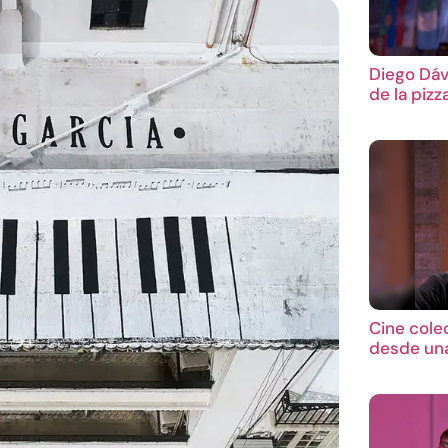
Diego Dáv
de la pizz
Cine cole
desde una