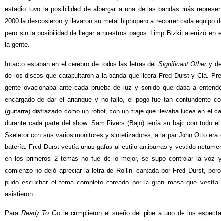
estadio tuvo la posibilidad de albergar a una de las bandas más represe
2000 la descosieron y llevaron su metal hiphopero a recorrer cada equipo
pero sin la posibilidad de llegar a nuestros pagos. Limp Bizkit aterrizó e
la gente.
Intacto estaban en el cerebro de todos las letras del
Significant Other
y de
de los discos que catapultaron a la banda que lidera Fred Durst y Cia. P
gente ovacionaba ante cada prueba de luz y sonido que daba a entende
encargado de dar el arranque y no falló, el pogo fue tan contundente 
(guitarra) disfrazado como un robot, con un traje que llevaba luces en el 
durante cada parte del show. Sam Rivers (Bajo) tenía su bajo con todo el
Skeletor con sus varios monitores y sintetizadores, a la par John Otto era
batería. Fred Durst vestía unas gafas al estilo antiparras y vestido netame
en los primeros 2 temas no fue de lo mejor, se supo controlar la voz 
comienzo no dejó apreciar la letra de Rollin’ cantada por Fred Durst, pero
pudo escuchar el tema completo coreado por la gran masa que vestía 
asistieron.
Para
Ready To Go
le cumplieron el sueño del pibe a uno de los especta