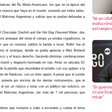
ntativas del Ñu Metal Americano, los que en la época del
 de música que haya en el mundo, sonando por todos lados,
n el Malvinas Argentinas y sabían que no podían defraudar a
"Ni en US
indiscrimi
extranjer
l
Chocolate Starfish and the Hot Dog Flavored Water
, dos
revio arranque del show el campo ya estaba copadísimo, la
r que en minutos saldría la banda a tocar.
Rollin’
fue el
como el arranque, donde se podía apreciar a Wes Borland
casco y el brazo derecho, haciendo distintas combinaciones
 mastil y diapasón iluminado en rojo. Atrás se ubicaba DJ
 de la partida que retumbaba el estadio con sus golpes a la
nte de Hardcore, con un tinte rapero. A pesar que el sonido
y ponerla por encima de los demás instrumentos, que al
"Si queres
 al ser un clásico y estar con un público tan euforico, se
cruza Scal
el Malvinas Argentinas, las más de 7 mil personas que
mirar"
dores que invitaron a subir a escenario y cantar el tema