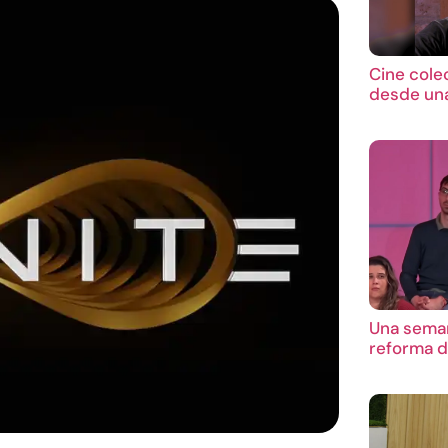
Cine cole
desde una
Una seman
reforma d