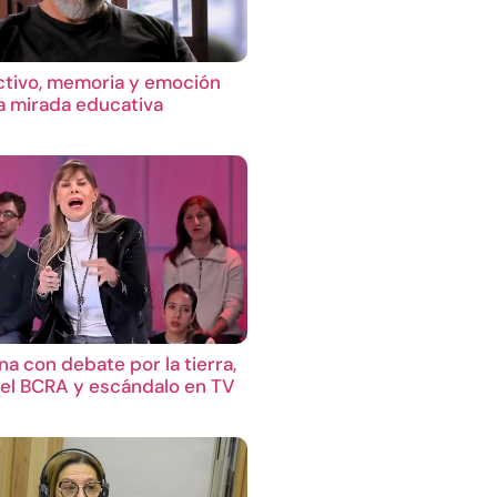
ctivo, memoria y emoción
 mirada educativa
a con debate por la tierra,
el BCRA y escándalo en TV