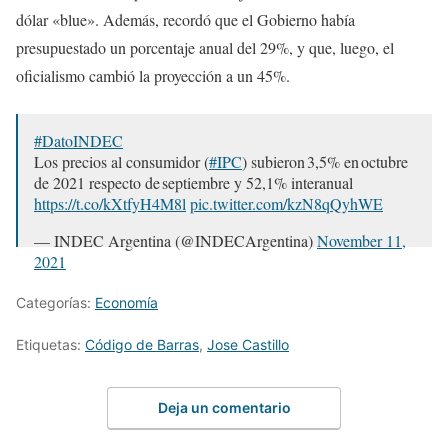
dólar «blue». Además, recordó que el Gobierno había
presupuestado un porcentaje anual del 29%, y que, luego, el
oficialismo cambió la proyección a un 45%.
#DatoINDEC
Los precios al consumidor (
#IPC
) subieron 3,5% en octubre
de 2021 respecto de septiembre y 52,1% interanual
https://t.co/kXtfyH4M8l
pic.twitter.com/kzN8qQyhWE
— INDEC Argentina (@INDECArgentina)
November 11,
2021
Categorías:
Economía
Etiquetas:
Código de Barras
,
Jose Castillo
Deja un comentario