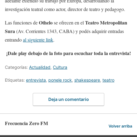
adelante extendió su trabajo por Europa, desarrollando la
investigación teatral como actor, director de teatro y pedagogo.
Othelo
Teatro Metropolitan
Las funciones de
se ofrecen en el
Sura
(Av. Corrientes 1343, CABA) y podés adquirir entradas
entrando
al siguiente link
.
¡Dale play debajo de la foto para escuchar toda la entrevista!
Categorías:
Actualidad
,
Cultura
Etiquetas:
entrevista
,
ponele rock
,
shakespeare
,
teatro
Deja un comentario
Frecuencia Zero FM
Volver arriba