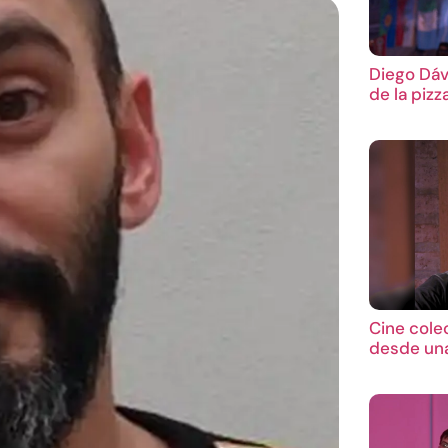
Diego Dáv
de la pizz
Cine cole
desde una