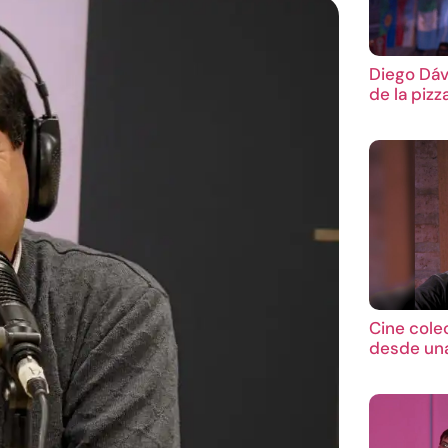
Diego Dáv
de la pizz
Cine cole
desde una