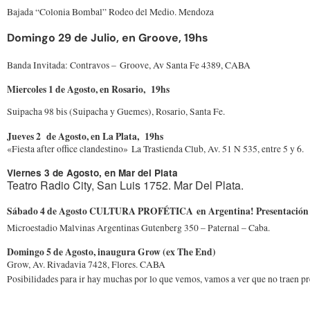
Bajada “Colonia Bombal” Rodeo del Medio. Mendoza
Domingo 29 de Julio, en Groove, 19hs
Banda Invitada: Contravos –
Groove, Av Santa Fe 4389, CABA
Miercoles 1 de Agosto, en Rosario, 19hs
Suipacha 98 bis (Suipacha y Guemes), Rosario, Santa Fe.
Jueves 2 de Agosto, en La Plata, 19hs
«Fiesta after office clandestino»
La Trastienda Club, Av. 51 N 535, entre 5 y 6.
Viernes 3 de Agosto, en Mar del Plata
Teatro Radio City,
San Luis 1752.
Mar Del Plata.
Sábado 4 de Agosto CULTURA PROFÉTICA en Argentina! Presentación o
Microestadio Malvinas Argentinas Gutenberg 350 – Paternal – Caba.
Domingo 5 de Agosto, inaugura Grow (ex The End)
Grow, Av. Rivadavia 7428, Flores. CABA
Posibilidades para ir hay muchas por lo que vemos, vamos a ver que no traen p