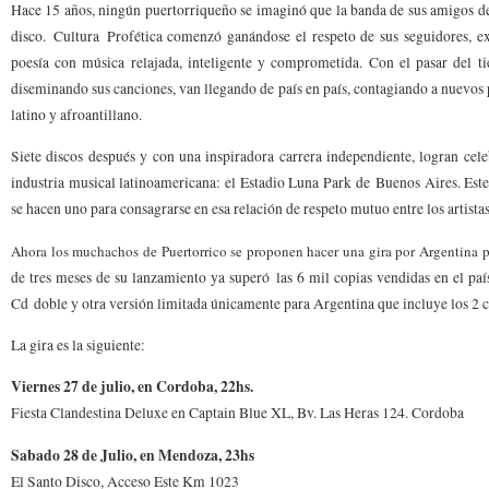
Hace 15 años, ningún puertorriqueño se imaginó que la banda de sus amigos de 
disco. Cultura Profética comenzó ganándose el respeto de sus seguidores, e
poesía con música relajada, inteligente y comprometida. Con el pasar del 
diseminando sus canciones, van llegando de país en país, contagiando a nuevos
latino y afroantillano.
Siete discos después y con una inspiradora carrera independiente, logran cel
industria musical latinoamericana: el Estadio Luna Park de Buenos Aires. Este 
se hacen uno para consagrarse en esa relación de respeto mutuo entre los artista
Ahora los muchachos de Puertorrico se proponen hacer una gira por Argentina p
de tres meses de su lanzamiento ya superó
las 6 mil copias vendidas en el paí
Cd
doble y otra versión limitada únicamente para Argentina que incluye los 2 
La gira es la siguiente:
Viernes 27 de julio, en Cordoba, 22hs.
Fiesta Clandestina Deluxe en Captain Blue XL, Bv. Las Heras 124. Cordoba
Sabado 28 de Julio, en Mendoza, 23hs
El Santo Disco, Acceso Este Km 1023