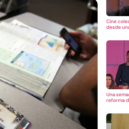
Cine cole
desde una
Una seman
reforma d