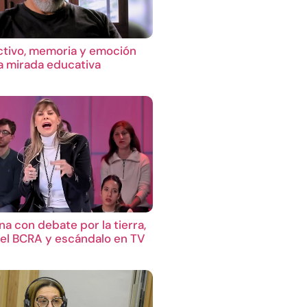
ctivo, memoria y emoción
 mirada educativa
a con debate por la tierra,
el BCRA y escándalo en TV