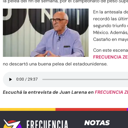
la pelea del fin de semana, por el campeonato de peso Su
En la antesala d
recordó las últi
segundo triunfo 
México. Además, 
Castaño en mayo
Con este escenar
FRECUENCIA Z
no descartó una buena pelea del estadounidense.
Escuchá la entrevista de Juan Larena en
FRECUENCIA Z
NOTAS