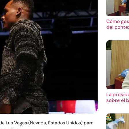
Cómo gest
del conte
La presid
sobre el 
d de Las Vegas (Nevada, Estados Unidos) para