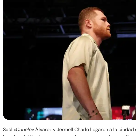
Saúl
«Canelo»
Álvarez y Jermell Charlo llegaron a la ciuda