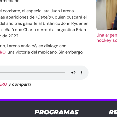
permediano.
el combate, el especialista Juan Larena
mas apariciones de
«Canelo»
, quien buscará el
del año tras ganarle al británico John Ryder en
señaló que Charlo derrotó al argentino Brian
Una argent
 de 2022.
hockey so
io, Larena anticipó, en diálogo con
ERO
, una victoria del mexicano. Sin embargo,
ERO
y compartí
PROGRAMAS
R