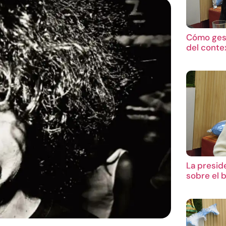
Cómo gest
del conte
La presid
sobre el 