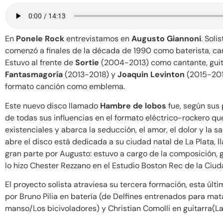
En
Ponele Rock
entrevistamos en
Augusto Giannoni
. Soli
comenzó a finales de la década de 1990 como baterista, can
Estuvo al frente de
Sortie
(2004-2013) como cantante, guita
Fantasmagoría
(2013-2018) y
Joaquin Levinton
(2015-2016
formato canción como emblema.
Este nuevo disco llamado
Hambre de lobos
fue, según sus 
de todas sus influencias en el formato eléctrico-rockero qu
existenciales y abarca la seducción, el amor, el dolor y la 
abre el disco está dedicada a su ciudad natal de La Plata, l
gran parte por Augusto: estuvo a cargo de la composición, g
lo hizo Chester Rezzano en el Estudio Boston Rec de la Ciu
El proyecto solista atraviesa su tercera formación, esta úl
por Bruno Pilia en batería (de Delfines entrenados para mata
manso/Los bicivoladores) y Christian Comolli en guitarra(L