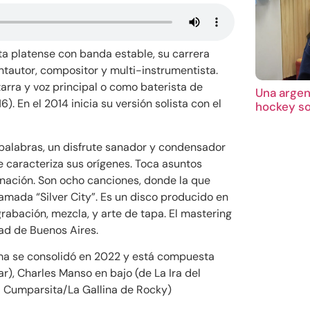
sta platense con banda estable, su carrera
tautor, compositor y multi-instrumentista.
rra y voz principal o como baterista de
Una argent
). En el 2014 inicia su versión solista con el
hockey so
palabras, un disfrute sanador y condensador
e caracteriza sus orígenes. Toca asuntos
sanación. Son ocho canciones, donde la que
lamada “Silver City”. Es un disco producido en
rabación, mezcla, y arte de tapa. El mastering
dad de Buenos Aires.
tima se consolidó en 2022 y está compuesta
r), Charles Manso en bajo (de La Ira del
a Cumparsita/La Gallina de Rocky)