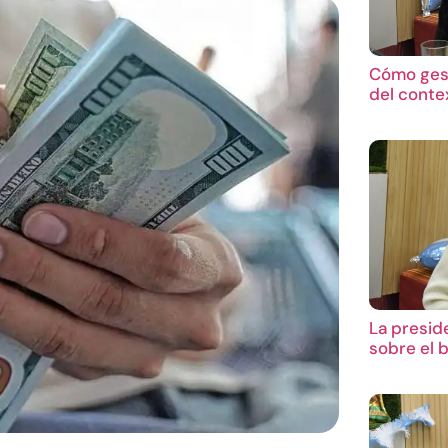
Cómo gest
del conte
La presid
sobre el 