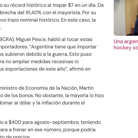
 su récord histórico al trepar $7 en un día. De
recha del 91,40% con el mayorista. Por su
evo trazo nominal histórico. En este caso, la
.
BCRA), Miguel Pesce, habló al tocar estas
Una argent
 importadores. “Argentina tiene que importar
hockey so
s subieron debido a la guerra. Esto puso
ara no ampliar medidas recesivas ni
sus exportaciones de este año”, afirmó en
 ministro de Economía de la Nación, Martín
de los bonos. No obstante, la mayoría lo hizo
omar al dólar y la inflación durante el
rado a $400 para agosto-septiembre, teniendo
egara a frenar en ese número, porque podría
to de precios.