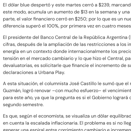
El dólar blue despertó y este martes cerró a $239, marcando
este modo, acumula un aumento de $13 en la semana y una b
parte, el valor financiero cerró en $250; por lo que es un nu
diferencia superó el 100%, por primera vez en cuatro meses
El presidente del Banco Central de la República Argentina (
cifras, después de la ampliación de las restricciones a los
energía en un contexto donde internacionalmente los precio
tensión en el mercado cambiario y lo que hizo el Central, p
devaluatorias, es solicitarle que financie el incremento de 
declaraciones a Urbana Play.
A esta situación, el columnista José Castillo le sumó que el
Guzmán, logró renovar –con mucho esfuerzo– el vencimiento 
para este año, ya que la pregunta es si el Gobierno logrará d
segundo semestre.
Es que, según el economista, se visualiza un dólar equilib
en cuenta la escalada inflacionaria. El problema es si no ll
generar una espiral entre corrimiento cambiario e incremen