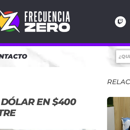
NTACTO
RELA
 DÓLAR EN $400
TRE