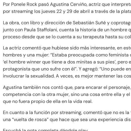
Por Ponele Rock pasó Agustina Cerviño, actriz que interpre
por streaming los jueves 22 y 29 de abril a través de la pla
La obra, con libro y dirección de Sebastián Suñé y coprota
junto con Paula Staffolani, cuenta la historia de un hombre 
proceso desde que se lo cuenta a su terapeuta hasta su col
La actriz comentó que hubiese sido más interesante, en es
hombres y una mujer: “Estaba preocupada como feminista 
‘el hombre winner que tiene a dos minitas a sus pies’, pero 
protagonista que uno sufre con él”. Y agregó: “Uno puede e
involucrar la sexualidad. A veces, es mejor mantener las cos
Agustina también nos contó que, para encarar el personaje,
competencia con la otra mujer, sino una cosa entre ella y 
que no fuera propio de ella en la vida real.
En cuanto a la función por streaming, comentó que no es la t
una “vuelta de rosca” que hace que sea una experiencia dist
Escuchá la nota completa dándole play.