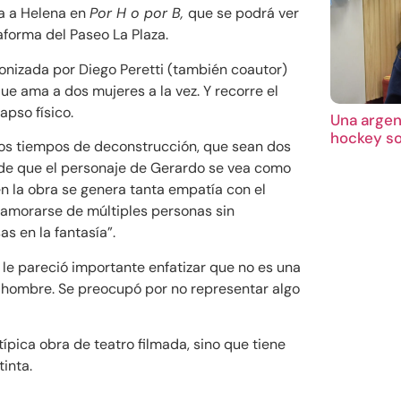
ta a Helena en
Por H o por B,
que se podrá ver
taforma del Paseo La Plaza.
gonizada por Diego Peretti (también coautor)
que ama a dos mujeres a la vez. Y recorre el
apso físico.
Una argent
hockey so
tos tiempos de deconstrucción, que sean dos
de que el personaje de Gerardo se vea como
en la obra se genera tanta empatía con el
namorarse de múltiples personas sin
as en la fantasía”.
 le pareció importante enfatizar que no es una
el hombre. Se preocupó por no representar algo
ípica obra de teatro filmada, sino que tiene
inta.