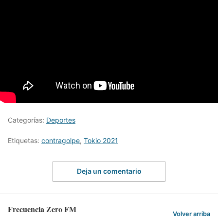
Categorías:
Deportes
Etiquetas:
contragolpe
,
Tokio 2021
Deja un comentario
Frecuencia Zero FM
Volver arriba