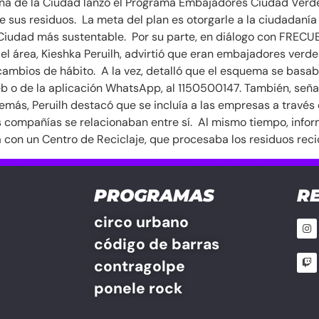
ana de la Ciudad lanzó el Programa Embajadores Ciudad Verde,
e sus residuos. La meta del plan es otorgarle a la ciudadaní
 Ciudad más sustentable. Por su parte, en diálogo con FRECU
el área, Kieshka Peruilh, advirtió que eran embajadores verde
mbios de hábito. A la vez, detalló que el esquema se basaba
 web o de la aplicación WhatsApp, al 1150500147. También, se
emás, Peruilh destacó que se incluía a las empresas a través 
as compañías se relacionaban entre sí. Al mismo tiempo, inf
a con un Centro de Reciclaje, que procesaba los residuos rec
PROGRAMAS
R
circo urbano
código de barras
contragolpe
ponele rock