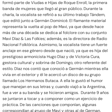
formó parte de Viudas e Hijas de Roque Enroll, la primera
banda de mujeres que llegó al gran público. Durante la
charla, la vocalista se refirió a su último trabajo Tándem,
que editó junto a Germán Dominicé. El flamante material
representa la vuelta al pop de Mavi, ya que desde hace
más de una década se dedica al folclore con su conjunto
Mavi Díaz & Las Folkies; además, es la directora de Radio
Nacional Folklórica. Asimismo, la vocalista tiene un fuerte
anclaje en ese género desde que nació, ya que es hija del
prestigioso armonicista Hugo Díaz y de Victoria Cura,
gestora cultural y sobrina de Domingo, otro referente del
estilo. Díaz nos contó que conoció a Germán mientras ella
vivía en el exterior y él le acercó un disco de su grupo
llamado Los Hermanos Butaca. A ella le gustó el humor
que manejan en sus letras y, cuando viajó a la Argentina,
fue a ver a su banda y se hicieron amigos. Durante 9 años
se juntaron a tocar y a componer como un ejercicio de
práctica. De las canciones que componían, algunas
correspondían al grupo de Mavi y otras al de German.