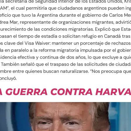
la secretaria de Seguridad Interior de los Estados Unidos, Kri
”, el cual permitiría que ciudadanos argentinos pueden ingre
eficio que tuvo la Argentina durante el gobierno de Carlos M
a Mar, representante de organizaciones migrantes, advirtió
durecimiento de las condiciones migratorias. Explicó que Es
san el tiempo de estadía o solicitan refugio en Canadá tras
s clave del Visa Waiver: mantener un porcentaje de rechazos 
a en paralelo a la reforma migratoria impulsada por el gobiern
idencia efectiva y continua de dos años, lo que excluye a qui
. También señaló que el traspaso de las solicitudes de ciudad
dumbre entre quienes buscan naturalizarse. “Nos preocupa qu
oncluyó.
A GUERRA CONTRA HARV