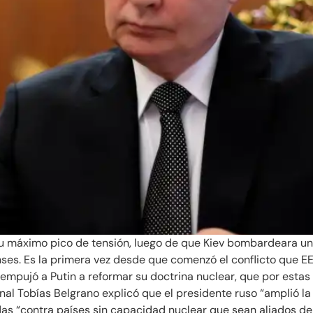
u máximo pico de tensión, luego de que Kiev bombardeara una i
nses. Es la primera vez desde que comenzó el conflicto que E
l empujó a Putin a reformar su doctrina nuclear, que por esta
al Tobías Belgrano explicó que el presidente ruso “amplió la
adas “contra países sin capacidad nuclear que sean aliados de