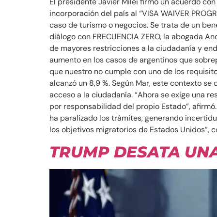
El presidente Javier Milei firmó un acuerdo con 
incorporación del país al “VISA WAIVER PROGRAM
caso de turismo o negocios. Se trata de un ben
diálogo con FRECUENCIA ZERO, la abogada Andre
de mayores restricciones a la ciudadanía y en
aumento en los casos de argentinos que sobrepa
que nuestro no cumple con uno de los requisito
alcanzó un 8,9 %. Según Mar, este contexto se d
acceso a la ciudadanía. “Ahora se exige una res
por responsabilidad del propio Estado”, afirmó
ha paralizado los trámites, generando incerti
los objetivos migratorios de Estados Unidos”, c
TRUMP DESATA UN