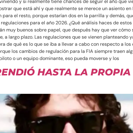
viniendo y si realmente tiene chances de seguir el año que v
trar que está ahí y que realmente se merece un asiento en Fór
ara el resto, porque estarían dos en la parrilla y demás, q
as regulaciones para el año 2026. ¿Qué análisis haces de esto
 muy buenos sobre papel, que después hay que ver cómo se a
, a largo plazo. Las regulaciones que se vienen planteando 
a de qué es lo que se iba a llevar a cabo con respecto a lo
rque los cambios de regulación para la FIA siempre traen al
 piloto o un equipo dominante, eso pueda moverse y los
ENDIÓ HASTA LA PROPIA