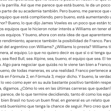
n la parrilla. Así que me parece que está bueno, le da un poc
mo parte de su academia también. Pero bueno, me parece que 
n equipo que está compitiendo, pero bueno, está aumentando 
umor? Bueno, lo que dijo James Vowles es un poco que están t
os equipos que le hicieron notar interés a Williams en tener 
sos equipos. Y bueno, ahora con esta idea de que aparentem
e rendimiento, aparece también la posibilidad de Franco. Para
l del argentino con Williams? ¿Williams lo presta? Williams t
ra, al equipo. Lo que no quiero decir es que sí o sí tenga qu
 sea Red Bull, sea Alpine, sea, bueno, el equipo que sea. El
o. Algo para negociar que quizás no le viene tan bien a Franco
ueno, de todas maneras, es una realidad. Franco pertenece a 
 en Fórmula 2, en Fórmula 3, mejor dicho. Y bueno, la verda
 lo veo como ayer en su aula bastante positivo también respe
, digamos. ¿Cómo lo ves en las últimas carreras que quedan? 
parece, de lo que termine decidiendo, tanto él como los equip
i bien Brasil no tuvo un buen final, en general es un relato q
stá buenísimo que tenga la chance de seguir. Pero creo que 