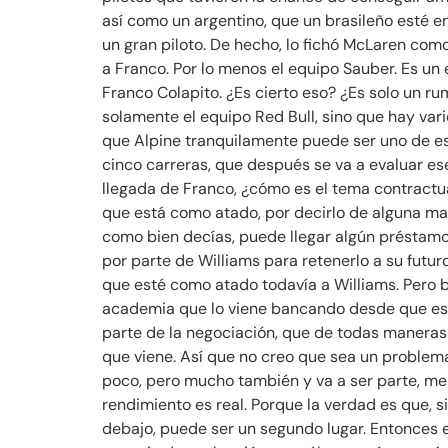
así como un argentino, que un brasileño esté e
un gran piloto. De hecho, lo fichó McLaren co
a Franco. Por lo menos el equipo Sauber. Es u
Franco Colapito. ¿Es cierto eso? ¿Es solo un r
solamente el equipo Red Bull, sino que hay vari
que Alpine tranquilamente puede ser uno de e
cinco carreras, que después se va a evaluar es
llegada de Franco, ¿cómo es el tema contractua
que está como atado, por decirlo de alguna mane
como bien decías, puede llegar algún préstamo,
por parte de Williams para retenerlo a su futur
que esté como atado todavía a Williams. Pero b
academia que lo viene bancando desde que está
parte de la negociación, que de todas maneras
que viene. Así que no creo que sea un problema
poco, pero mucho también y va a ser parte, me 
rendimiento es real. Porque la verdad es que, s
debajo, puede ser un segundo lugar. Entonces e