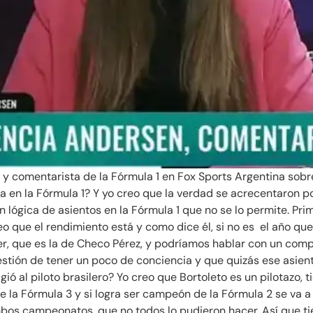
y comentarista de la Fórmula 1 en Fox Sports Argentina sobre 
a en la Fórmula 1? Y yo creo que la verdad se acrecentaron 
 lógica de asientos en la Fórmula 1 que no se lo permite. Pr
eo que el rendimiento está y como dice él, si no es el año que
r, que es la de Checo Pérez, y podríamos hablar con un com
stión de tener un poco de conciencia y que quizás ese asien
gió al piloto brasilero? Yo creo que Bortoleto es un pilotazo,
la Fórmula 3 y si logra ser campeón de la Fórmula 2 se va a 
mbos campeonatos, que no todos lo pudieron hacer. Así que ti