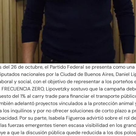
vas del 26 de octubre, el Partido Federal se presenta como una 
diputados nacionales por la Ciudad de Buenos Aires, Daniel Li
oral y social, con el objetivo de representar a los porteños
con FRECUENCIA ZERO, Lipovetzky sostuvo que la campaña deb
puesto del 1% al carry trade para financiar el transporte públic
ambién adelantó proyectos vinculados a la protección animal y
 los inquilinos y por no ofrecer soluciones de corto plazo 
acidad. Por su parte, Isabela Figueroa advirtió sobre el rol 
e las fuerzas emergentes tienen escasa visibilidad en los gr
uye a que la discusión pública quede reducida a los dos polos