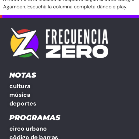
Agamben. Escuchá la columna completa dándole play.
NOTAS
cultura
música
deportes
PROGRAMAS
circo urbano
código de barras