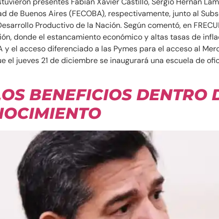
stuvieron presentes Fabián Xavier Castillo, Sergio Hernán Lam
d de Buenos Aires (FECOBA), respectivamente, junto al Subsec
 Desarrollo Productivo de la Nación. Según comentó, en FRECU
ión, donde el estancamiento económico y altas tasas de inflac
 y el acceso diferenciado a las Pymes para el acceso al Me
 el jueves 21 de diciembre se inaugurará una escuela de ofi
LOS BENEFICIOS DENTRO 
NOCIMIENTO