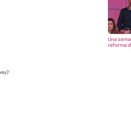
Una seman
reforma d
way)’