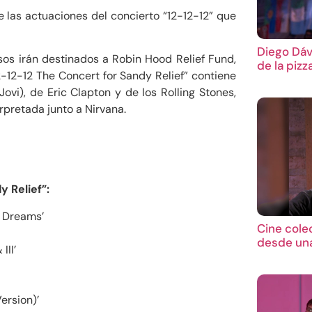
e las actuaciones del concierto “12-12-12” que
Diego Dáv
esos irán destinados a Robin Hood Relief Fund,
de la pizz
-12-12 The Concert for Sandy Relief” contiene
vi), de Eric Clapton y de los Rolling Stones,
rpretada junto a Nirvana.
 Relief”:
d Dreams’
Cine cole
desde una
III’
ersion)’