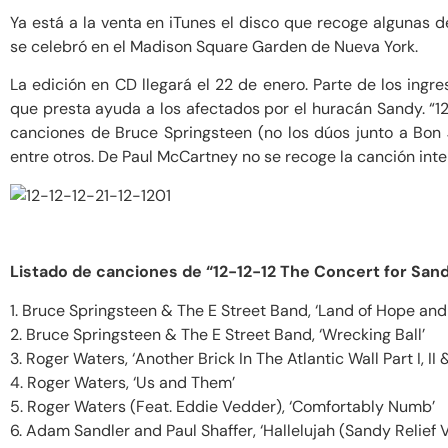
Ya está a la venta en iTunes el disco que recoge algunas d
se celebró en el Madison Square Garden de Nueva York.
La edición en CD llegará el 22 de enero. Parte de los ingr
que presta ayuda a los afectados por el huracán Sandy. “12
canciones de Bruce Springsteen (no los dúos junto a Bon Jo
entre otros. De Paul McCartney no se recoge la canción inte
Listado de canciones de “12-12-12 The Concert for Sandy
1. Bruce Springsteen & The E Street Band, ‘Land of Hope an
2. Bruce Springsteen & The E Street Band, ‘Wrecking Ball’
3. Roger Waters, ‘Another Brick In The Atlantic Wall Part I, II & 
4. Roger Waters, ‘Us and Them’
5. Roger Waters (Feat. Eddie Vedder), ‘Comfortably Numb’
6. Adam Sandler and Paul Shaffer, ‘Hallelujah (Sandy Relief V