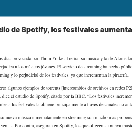
o de Spotify, los festivales aumentan
os días provocada por Thom Yorke al retirar su música y la de Atoms fo
judica a los músicos jóvenes. El servicio de streaming ha hecho públic
ming y lo perjudicial de los festivales, ya que incrementan la piratería.
erto algunos ejemplos de torrents [intercambios de archivos en redes P
”, dice el estudio de Spotify, citado por la BBC. “Los festivales incre
tentes a los festivales la obtiene principalmente a través de canales no au
su nueva música inmediatamente en streaming son mucho más propensos
ventas. Por contra, aseguran en Spotify, los que ofrecen su nueva músi