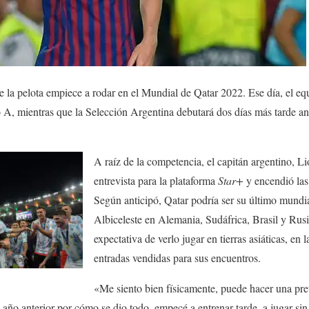
 la pelota empiece a rodar en el Mundial de Qatar 2022. Ese día, el equ
 A, mientras que la Selección Argentina debutará dos días más tarde an
A raíz de la competencia, el capitán argentino, L
entrevista para la plataforma
Star+
y encendió las
Según anticipó, Qatar podría ser su último mundial
Albiceleste en Alemania, Sudáfrica, Brasil y Rusia
expectativa de verlo jugar en tierras asiáticas, en 
entradas vendidas para sus encuentros.
«Me siento bien físicamente, puede hacer una p
 año anterior por cómo se dio todo, empecé a entrenar tarde, a jugar sin