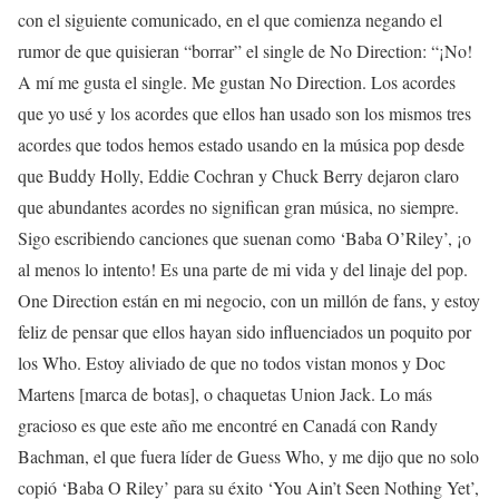
con el siguiente comunicado, en el que comienza negando el
rumor de que quisieran “borrar” el single de No Direction: “¡No!
A mí me gusta el single. Me gustan No Direction. Los acordes
que yo usé y los acordes que ellos han usado son los mismos tres
acordes que todos hemos estado usando en la música pop desde
que Buddy Holly, Eddie Cochran y Chuck Berry dejaron claro
que abundantes acordes no significan gran música, no siempre.
Sigo escribiendo canciones que suenan como ‘Baba O’Riley’, ¡o
al menos lo intento! Es una parte de mi vida y del linaje del pop.
One Direction están en mi negocio, con un millón de fans, y estoy
feliz de pensar que ellos hayan sido influenciados un poquito por
los Who. Estoy aliviado de que no todos vistan monos y Doc
Martens [marca de botas], o chaquetas Union Jack. Lo más
gracioso es que este año me encontré en Canadá con Randy
Bachman, el que fuera líder de Guess Who, y me dijo que no solo
copió ‘Baba O Riley’ para su éxito ‘You Ain’t Seen Nothing Yet’,