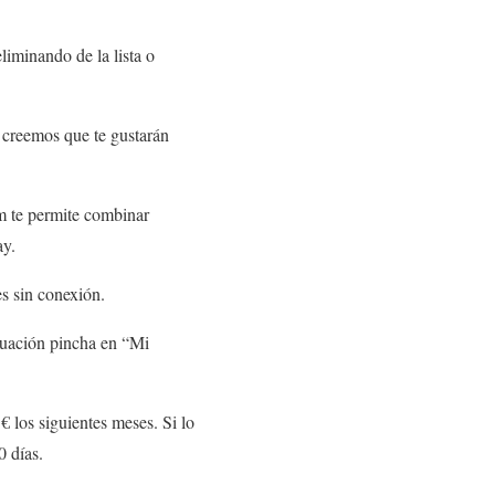
liminando de la lista o
e creemos que te gustarán
m te permite combinar
ay.
s sin conexión.
inuación pincha en “Mi
 los siguientes meses. Si lo
0 días.