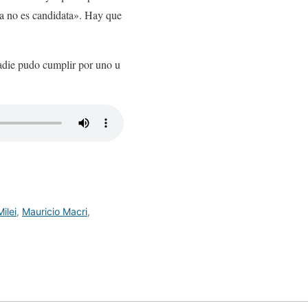
ra no es candidata». Hay que
adie pudo cumplir por uno u
ilei
,
Mauricio Macri
,