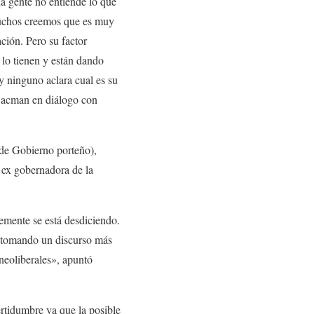
ha gente no entiende lo que
Muchos creemos que es muy
ción. Pero su factor
 lo tienen y están dando
 y ninguno aclara cual es su
Bacman en diálogo con
 de Gobierno porteño),
 ex gobernadora de la
emente se está desdiciendo.
s tomando un discurso más
 neoliberales», apuntó
ertidumbre ya que la posible