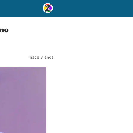
 no
hace 3 años