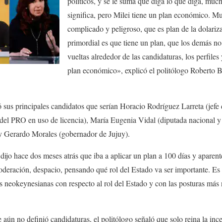
políticos, y se le suma que diga lo que diga, muc
significa, pero Milei tiene un plan económico. 
complicado y peligroso, que es plan de la dolariza
primordial es que tiene un plan, que los demás no
vueltas alrededor de las candidaturas, los perfiles
plan económico», explicó el politólogo Roberto 
 sus principales candidatos que serían Horacio Rodríguez Larreta (jefe
a del PRO en uso de licencia), María Eugenia Vidal (diputada nacional y
y Gerardo Morales (gobernador de Jujuy).
ijo hace dos meses atrás que iba a aplicar un plan a 100 días y aparent
oderación, despacio, pensando qué rol del Estado va ser importante. E
as neokeynesianas con respecto al rol del Estado y con las posturas más
 aún no definió candidaturas, el politólogo señaló que solo reina la inc