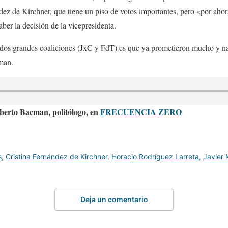
dez de Kirchner, que tiene un piso de votos importantes, pero «por aho
aber la decisión de la vicepresidenta.
 dos grandes coaliciones (JxC y FdT) es que ya prometieron mucho y n
man.
oberto Bacman, politólogo, en
FRECUENCIA ZERO
s
,
Cristina Fernández de Kirchner
,
Horacio Rodríguez Larreta
,
Javier M
Deja un comentario