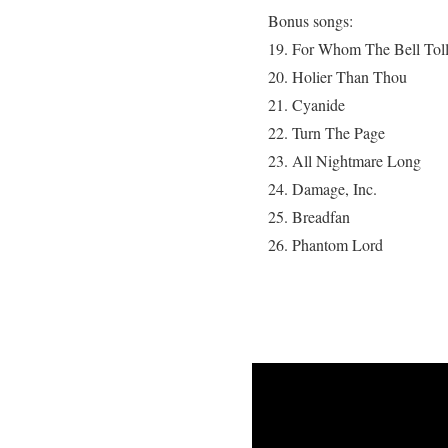
Bonus songs:
19. For Whom The Bell Tol
20. Holier Than Thou
21. Cyanide
22. Turn The Page
23. All Nightmare Long
24. Damage, Inc.
25. Breadfan
26. Phantom Lord