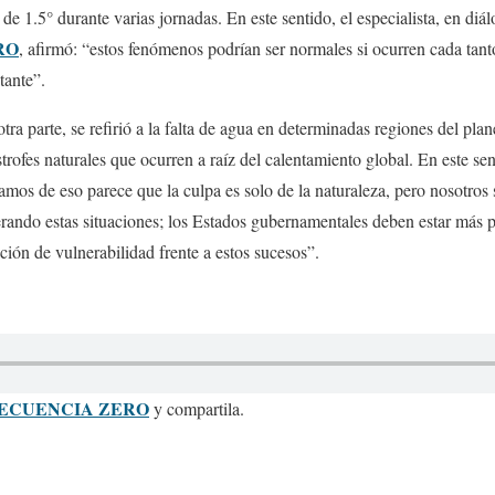
a de 1.5° durante varias jornadas. En este sentido, el especialista, en di
RO
, afirmó: “estos fenómenos podrían ser normales si ocurren cada tan
tante”.
otra parte, se refirió a la falta de agua en determinadas regiones del plan
strofes naturales que ocurren a raíz del calentamiento global. En este se
amos de eso parece que la culpa es solo de la naturaleza, pero nosotro
rando estas situaciones; los Estados gubernamentales deben estar más p
ación de vulnerabilidad frente a estos sucesos”.
ECUENCIA ZERO
y compartila.