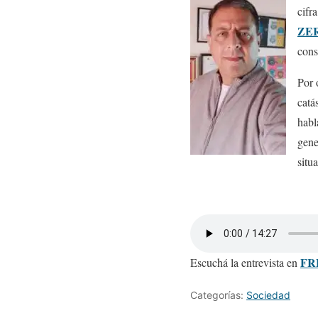
cifr
ZE
cons
Por 
catá
habl
gene
situ
FR
Escuchá la entrevista en
Categorías:
Sociedad