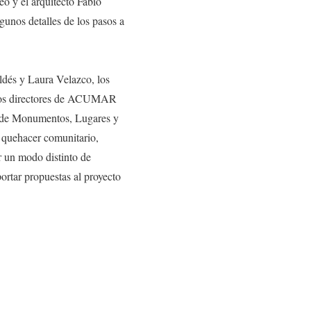
eo y el arquitecto Fabio
gunos detalles de los pasos a
ldés y Laura Velazco, los
los directores de ACUMAR
l de Monumentos, Lugares y
l quehacer comunitario,
r un modo distinto de
ortar propuestas al proyecto