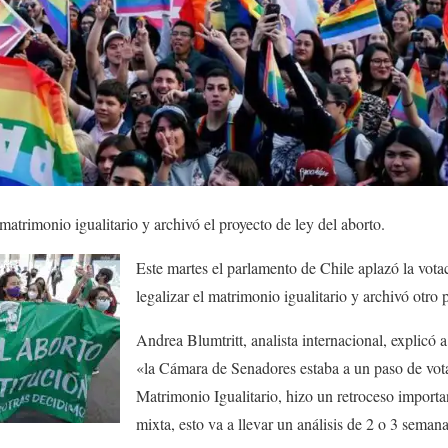
 matrimonio igualitario y archivó el proyecto de ley del aborto.
Este martes el parlamento de Chile aplazó la vota
legalizar el matrimonio igualitario y archivó otro 
Andrea Blumtritt, analista internacional, explicó 
«la Cámara de Senadores estaba a un paso de vota
Matrimonio Igualitario, hizo un retroceso import
mixta, esto va a llevar un análisis de 2 o 3 semana